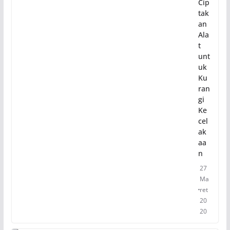
Cip
tak
an
Ala
t
unt
uk
Ku
ran
gi
Ke
cel
ak
aa
n
27
Ma
ret
20
20