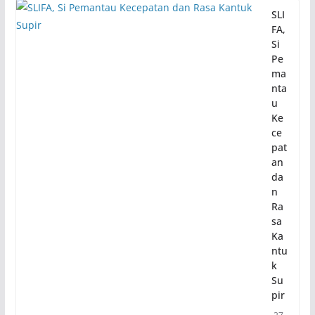
SLI
FA,
Si
Pe
ma
nta
u
Ke
ce
pat
an
da
n
Ra
sa
Ka
ntu
k
Su
pir