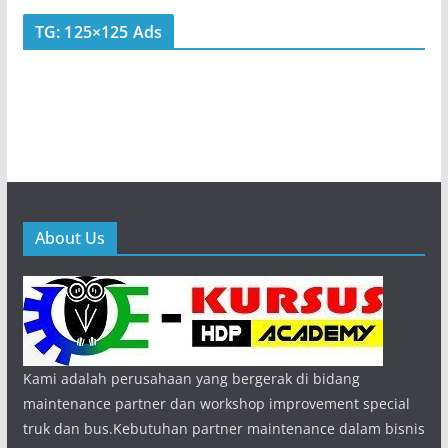
TG: 125×125 Ads
About Us
Kami adalah perusahaan yang bergerak di bidang
maintenance partner dan workshop improvement special
truk dan bus.Kebutuhan partner maintenance dalam bisnis