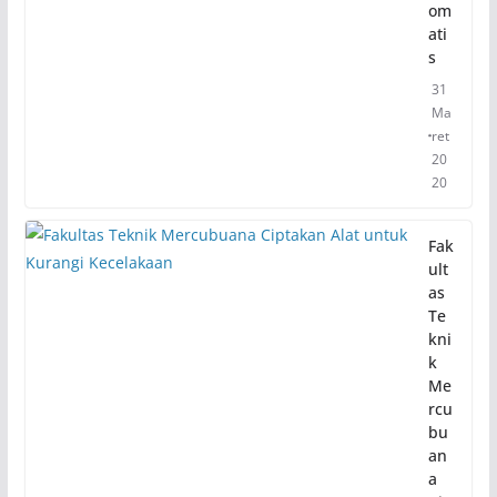
om
ati
s
31
Ma
ret
20
20
Fak
ult
as
Te
kni
k
Me
rcu
bu
an
a