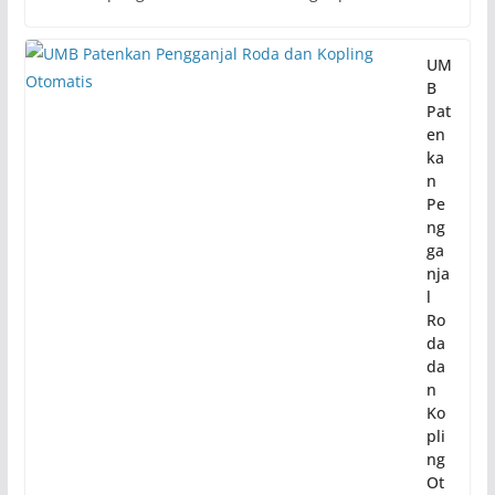
UM
B
Pat
en
ka
n
Pe
ng
ga
nja
l
Ro
da
da
n
Ko
pli
ng
Ot