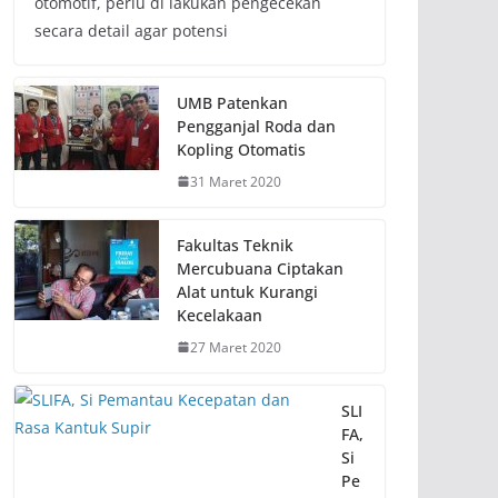
otomotif, perlu di lakukan pengecekan
secara detail agar potensi
UMB Patenkan
Pengganjal Roda dan
Kopling Otomatis
31 Maret 2020
Fakultas Teknik
Mercubuana Ciptakan
Alat untuk Kurangi
Kecelakaan
27 Maret 2020
SLI
FA,
Si
Pe