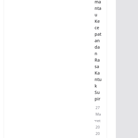
ma
nta
u
Ke
ce
pat
an
da
n
Ra
sa
Ka
ntu
k
Su
pir
27
Ma
ret
20
20