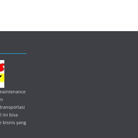
 maintenance
an
transportasi
 ini bisa
 bisnis yang