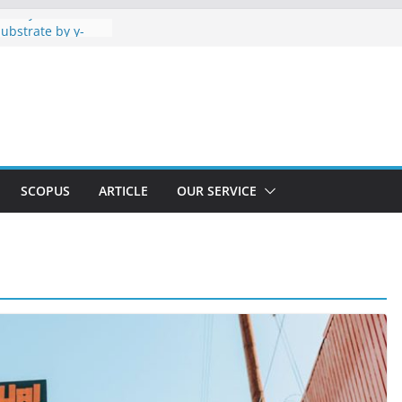
Analysis of
ubstrate by γ-
-electroplating
development for
evice control for
ine
er : Accident
bakar akibat
elistrikan
SCOPUS
ARTICLE
OUR SERVICE
Exhaust Gas
tigation of
and Fecral
r in Gasoline