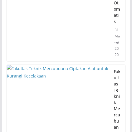
Ot
om
ati
s
31
Ma
ret
20
20
Fak
ult
as
Te
kni
k
Me
rcu
bu
an