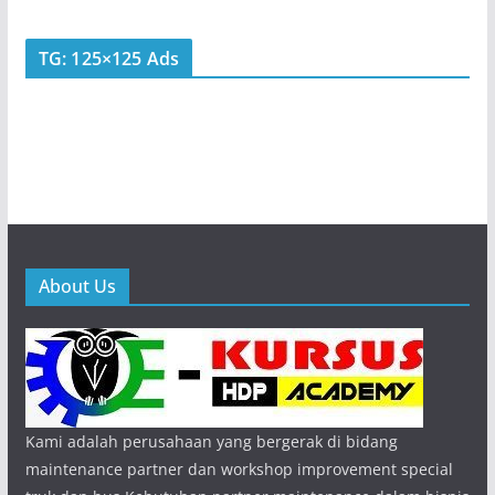
TG: 125×125 Ads
About Us
Kami adalah perusahaan yang bergerak di bidang
maintenance partner dan workshop improvement special