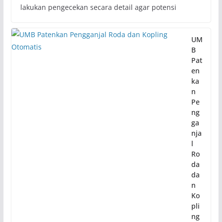
lakukan pengecekan secara detail agar potensi
UM
B
Pat
en
ka
n
Pe
ng
ga
nja
l
Ro
da
da
n
Ko
pli
ng