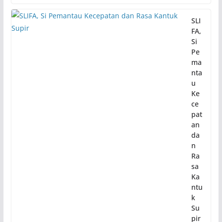
SLI
FA,
Si
Pe
ma
nta
u
Ke
ce
pat
an
da
n
Ra
sa
Ka
ntu
k
Su
pir