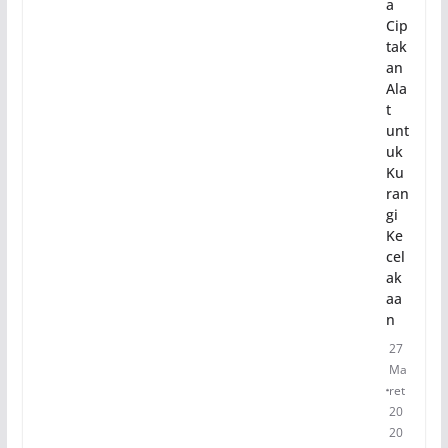
a
Cip
tak
an
Ala
t
unt
uk
Ku
ran
gi
Ke
cel
ak
aa
n
27
Ma
ret
20
20