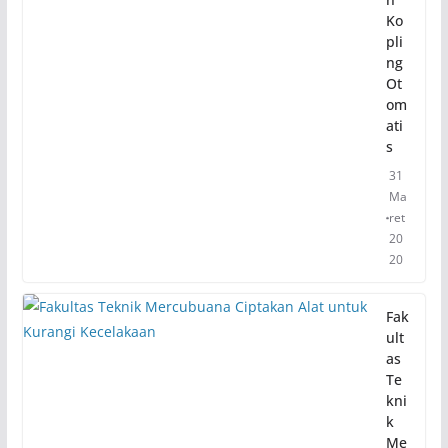
Ko
pli
ng
Ot
om
ati
s
31
Ma
ret
20
20
Fak
ult
as
Te
kni
k
Me