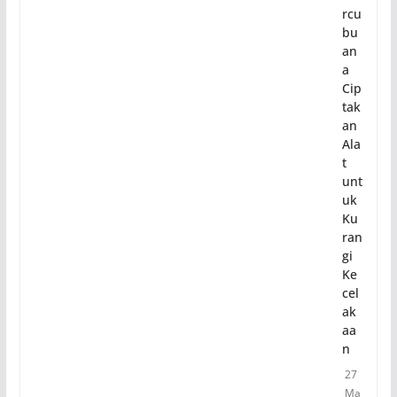
rcu
bu
an
a
Cip
tak
an
Ala
t
unt
uk
Ku
ran
gi
Ke
cel
ak
aa
n
27
Ma