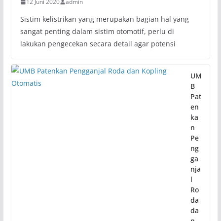
12 Juni 2020
admin
Sistim kelistrikan yang merupakan bagian hal yang
sangat penting dalam sistim otomotif, perlu di
lakukan pengecekan secara detail agar potensi
UM
B
Pat
en
ka
n
Pe
ng
ga
nja
l
Ro
da
da
n