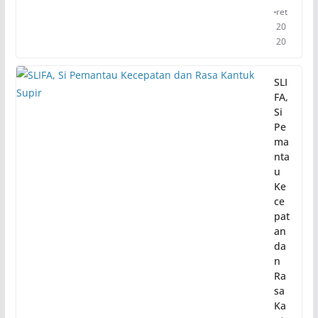
ret
20
20
SLI
FA,
Si
Pe
ma
nta
u
Ke
ce
pat
an
da
n
Ra
sa
Ka