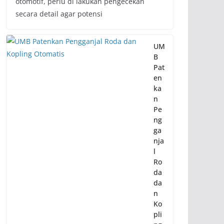
otomotif, perlu di lakukan pengecekan
secara detail agar potensi
UM
B
Pat
en
ka
n
Pe
ng
ga
nja
l
Ro
da
da
n
Ko
pli