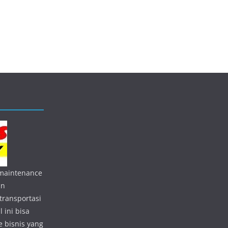
 maintenance
an
transportasi
 ini bisa
 bisnis yang