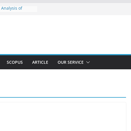
 Analysis of
Substrate by γ-
-electroplating
 development for
evice control for
gine
xer : Accident
bakar akibat
kelistrikan
SCOPUS
ARTICLE
OUR SERVICE
Exhaust Gas
tigation of
 and Fecral
r in Gasoline