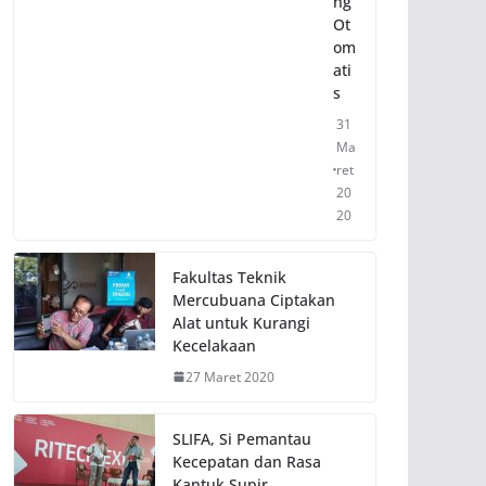
ng
Ot
om
ati
s
31
Ma
ret
20
20
Fakultas Teknik
Mercubuana Ciptakan
Alat untuk Kurangi
Kecelakaan
27 Maret 2020
SLIFA, Si Pemantau
Kecepatan dan Rasa
Kantuk Supir