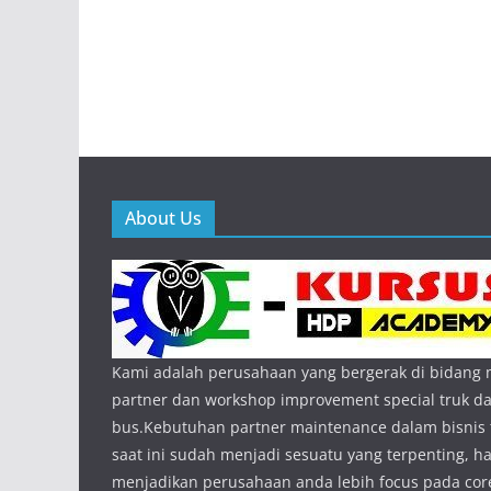
About Us
Kami adalah perusahaan yang bergerak di bidang
partner dan workshop improvement special truk d
bus.Kebutuhan partner maintenance dalam bisnis 
saat ini sudah menjadi sesuatu yang terpenting, hal
menjadikan perusahaan anda lebih focus pada core