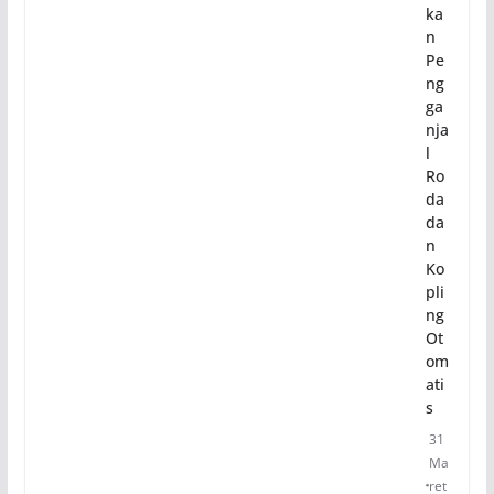
ka
n
Pe
ng
ga
nja
l
Ro
da
da
n
Ko
pli
ng
Ot
om
ati
s
31
Ma
ret