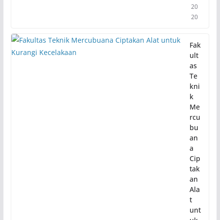
20
20
Fak
ult
as
Te
kni
k
Me
rcu
bu
an
a
Cip
tak
an
Ala
t
unt