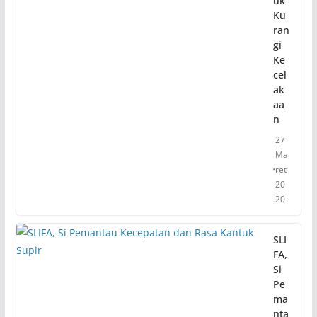
uk
Ku
ran
gi
Ke
cel
ak
aa
n
27
Ma
ret
20
20
SLI
FA,
Si
Pe
ma
nta