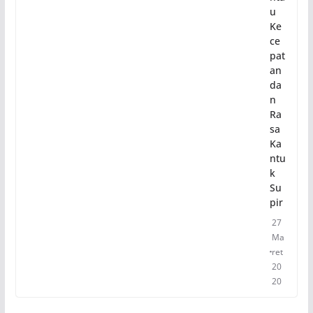
u
Ke
ce
pat
an
da
n
Ra
sa
Ka
ntu
k
Su
pir
27
Ma
ret
20
20