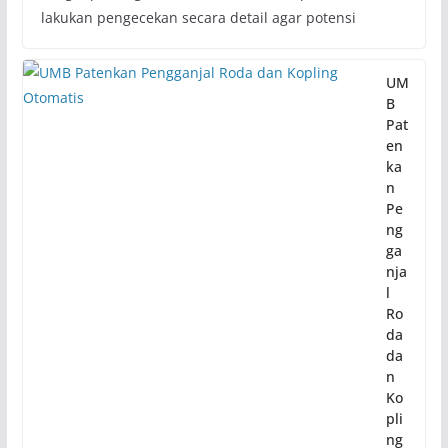
lakukan pengecekan secara detail agar potensi
UM
B
Pat
en
ka
n
Pe
ng
ga
nja
l
Ro
da
da
n
Ko
pli
ng