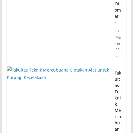
Ot
om
ati
s
31
Ma
ret
20
20
Fak
ult
as
Te
kni
k
Me
rcu
bu
an