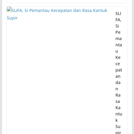
SLI
FA,
Si
Pe
ma
nta
u
Ke
ce
pat
an
da
n
Ra
sa
Ka
ntu
k
Su
pir