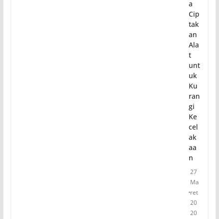
a
Cip
tak
an
Ala
t
unt
uk
Ku
ran
gi
Ke
cel
ak
aa
n
27
Ma
ret
20
20