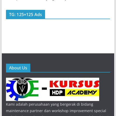
TG: 125×125 Ads
About Us
Kami adalah perusahaan yang bergerak di bidang
maintenance partner dan workshop improvement special