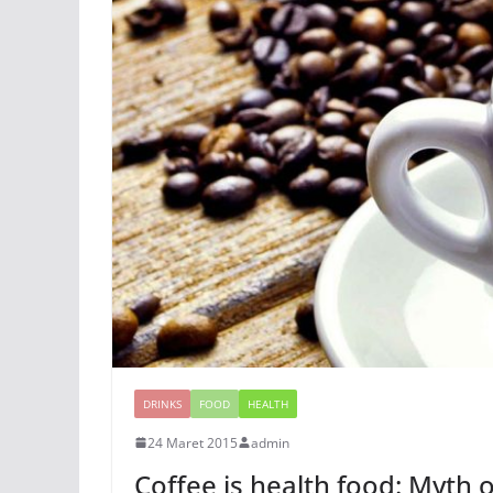
DRINKS
FOOD
HEALTH
24 Maret 2015
admin
Coffee is health food: Myth o