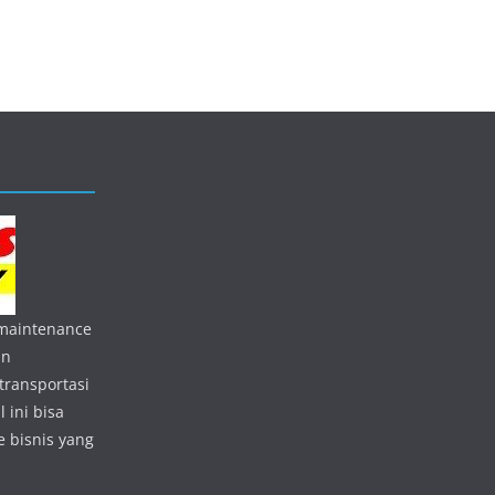
 maintenance
an
transportasi
 ini bisa
 bisnis yang