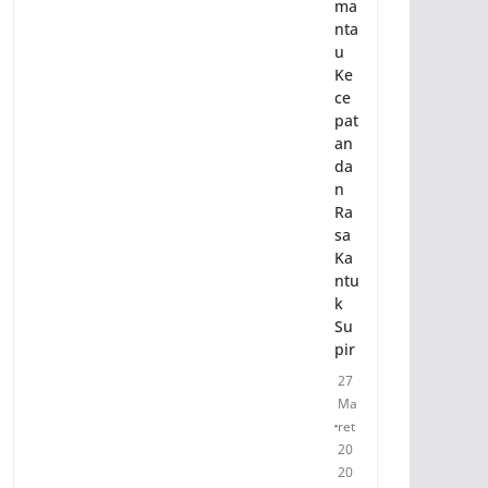
ma
nta
u
Ke
ce
pat
an
da
n
Ra
sa
Ka
ntu
k
Su
pir
27
Ma
ret
20
20