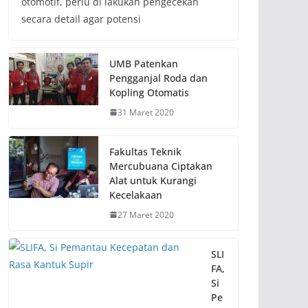
otomotif, perlu di lakukan pengecekan
secara detail agar potensi
UMB Patenkan
Pengganjal Roda dan
Kopling Otomatis
31 Maret 2020
Fakultas Teknik
Mercubuana Ciptakan
Alat untuk Kurangi
Kecelakaan
27 Maret 2020
SLI
FA,
Si
Pe