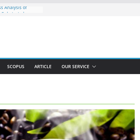
s Analysis of
 Substrate by γ-
io-electroplating
g development for
 device control for
ngine
ixer : Accident
rbakar akibat
 kelistrikan
SCOPUS
ARTICLE
OUR SERVICE
d Exhaust Gas
estigation of
c and Fecral
ter in Gasoline